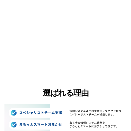
基幹開発･AI/DX化遅延による業務課題を
ワークフロー最適化、ITサービス及びシス
テム統合、業務プロセス自動化、クラウド
移行等でまるっとスマートに即解決しま
す。
and more.
選ばれる理由